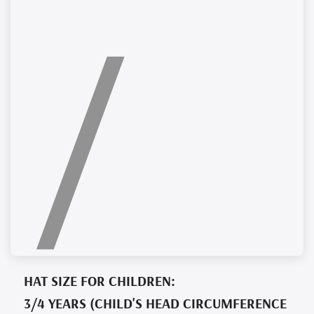
/
P
UNITARIO
norma
di
vend
HAT SIZE FOR CHILDREN:
3/4 YEARS (CHILD'S HEAD CIRCUMFERENCE