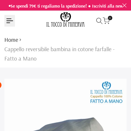
Vai
Se spendi 79€ ti regaliamo la spedizione! ● Iscriviti alla newslet
al
0
contenuto
Home
Cappello reversibile bambina in cotone farfalle -
Fatto a Mano