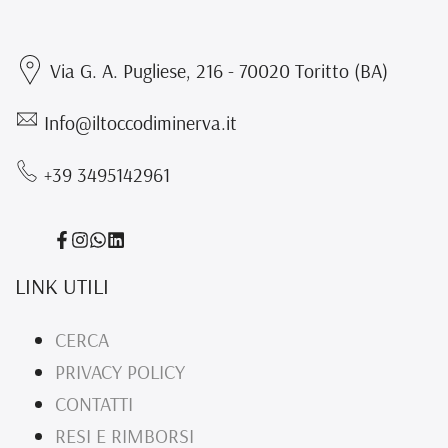
Via G. A. Pugliese, 216 - 70020 Toritto (BA)
Info@iltoccodiminerva.it
+39 3495142961
Condividi
Condividi
Translation
Translation
su
su
missing:
missing:
LINK UTILI
Facebook
Instagram
it.general.social.links.whatsapp
it.general.social.links.linked_in
CERCA
PRIVACY POLICY
CONTATTI
RESI E RIMBORSI