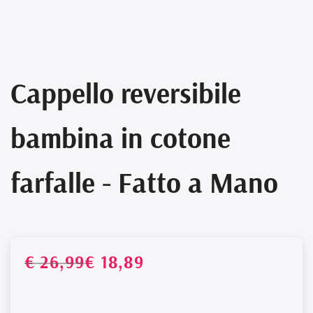
Cappello reversibile
bambina in cotone
farfalle - Fatto a Mano
Prezz
Prez
€ 26,99
€ 18,89
PREZZO