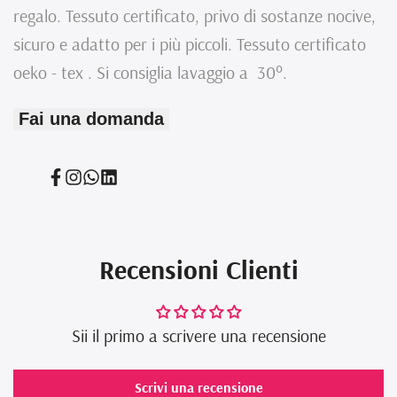
regalo. Tessuto certificato, privo di sostanze nocive,
sicuro e adatto per i più piccoli.
Tessuto certificato
oeko - tex . Si consiglia lavaggio a
30°.
Fai una domanda
Condividi
Condividi
Translation
Translation
su
su
missing:
missing:
Facebook
Instagram
it.general.social.links.whatsapp
it.general.social.links.linked_in
Recensioni Clienti
Sii il primo a scrivere una recensione
Scrivi una recensione