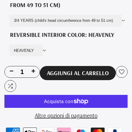
FROM 49 TO 51 CM)
3/4 YEARS (child's head circumference from 49 to 51 cm)
REVERSIBLE INTERIOR COLOR:
HEAVENLY
HEAVENLY
Riduci
Aumenta
AGGIUNGI AL CARRELLO
Aggi
la
la
alla
Aggiungi
quantità
quantità
lista
al
per
per
dei
confronto
Altre opzioni di pagamento
Cappello
Cappello
desi
reversibile
reversibile