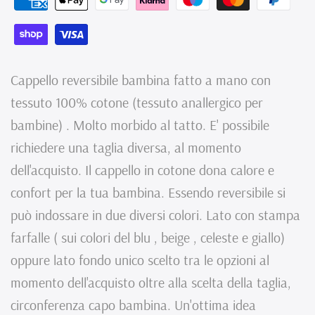
bambina
bambina
in
in
cotone
cotone
Cappello reversibile bambina fatto a mano con
farfalle
farfalle
tessuto 100% cotone (tessuto anallergico per
bambine) . Molto morbido al tatto. E' possibile
-
-
richiedere una taglia diversa, al momento
Fatto
Fatto
dell'acquisto. Il cappello in cotone dona calore e
a
a
confort per la tua bambina. Essendo reversibile si
Mano
Mano
può indossare in due diversi colori. Lato con stampa
farfalle ( sui colori del blu , beige , celeste e giallo)
oppure lato fondo unico scelto tra le opzioni al
momento dell'acquisto oltre alla scelta della taglia,
circonferenza capo bambina. Un'ottima idea