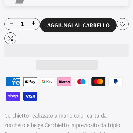
Riduci
Aumenta
AGGIUNGI AL CARRELLO
Aggi
la
la
alla
Aggiungi
quantità
quantità
lista
al
per
per
dei
confronto
Cerchietto
Cerchietto
desi
color
color
carta
carta
da
da
Cerchietto realizzato a mano color carta da
zucchero
zucchero
zucchero e beige.Cerchietto impreziosito da triplo
Azzurra
Azzurra