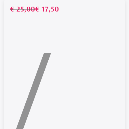
Prezz
Prez
€ 25,00
€ 17,50
PREZZO
/
P
UNITARIO
norma
di
vend