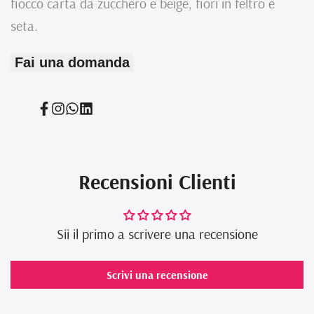
fiocco carta da zucchero e beige, fiori in feltro e
Realizzato
Realizzato
seta.
a
a
Fai una domanda
mano
mano
-
-
Condividi
Condividi
Translation
Translation
Handmade
Handmade
su
su
missing:
missing:
Facebook
Instagram
it.general.social.links.whatsapp
it.general.social.links.linked_in
Recensioni Clienti
Sii il primo a scrivere una recensione
Scrivi una recensione