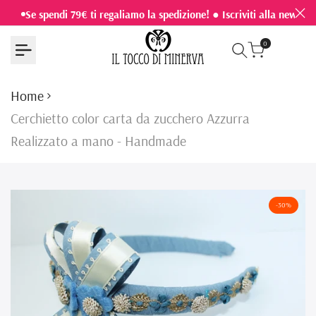
Vai
Se spendi 79€ ti regaliamo la spedizione! ● Iscriviti alla newslet
al
0
contenuto
Home
Cerchietto color carta da zucchero Azzurra
Realizzato a mano - Handmade
-
30
%