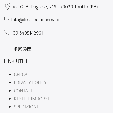
Via G. A. Pugliese, 216 - 70020 Toritto (BA)
Info@iltoccodiminerva.it
+39 3495142961
Condividi
Condividi
Translation
Translation
su
su
missing:
missing:
LINK UTILI
Facebook
Instagram
it.general.social.links.whatsapp
it.general.social.links.linked_in
CERCA
PRIVACY POLICY
CONTATTI
RESI E RIMBORSI
SPEDIZIONI