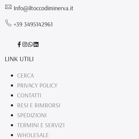
Info@iltoccodiminerva.it
+39 3495142961
Condividi
Condividi
Translation
Translation
su
su
missing:
missing:
LINK UTILI
Facebook
Instagram
it.general.social.links.whatsapp
it.general.social.links.linked_in
CERCA
PRIVACY POLICY
CONTATTI
RESI E RIMBORSI
SPEDIZIONI
TERMINI E SERVIZI
WHOLESALE