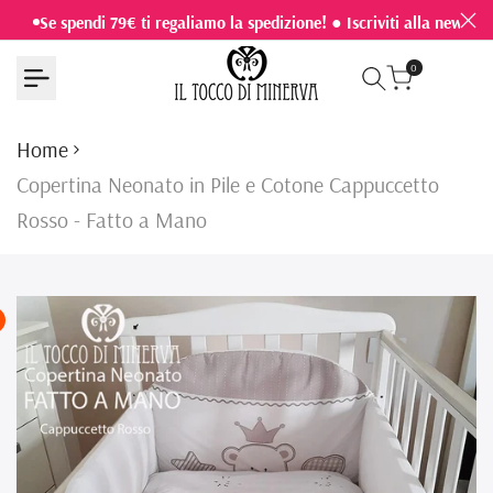
Vai
Se spendi 79€ ti regaliamo la spedizione! ● Iscriviti alla newslet
al
0
contenuto
Home
Copertina Neonato in Pile e Cotone Cappuccetto
Rosso - Fatto a Mano