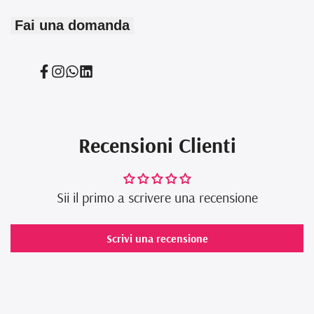
Fai una domanda
Condividi
Condividi
Translation
Translation
su
su
missing:
missing:
Facebook
Instagram
it.general.social.links.whatsapp
it.general.social.links.linked_in
Recensioni Clienti
Sii il primo a scrivere una recensione
Scrivi una recensione