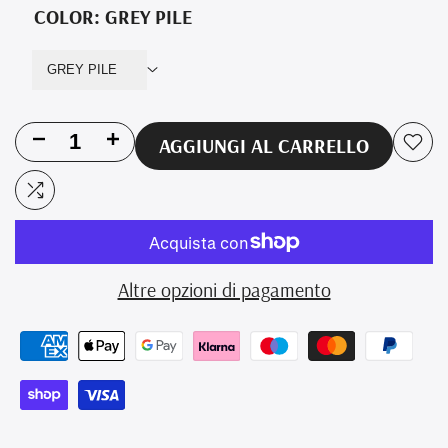
COLOR:
GREY PILE
GREY PILE
Riduci
Aumenta
AGGIUNGI AL CARRELLO
Aggi
la
la
alla
Aggiungi
quantità
quantità
lista
al
per
per
dei
confronto
Altre opzioni di pagamento
Copertina
Copertina
desi
Neonato
Neonato
in
in
Pile
Pile
e
e