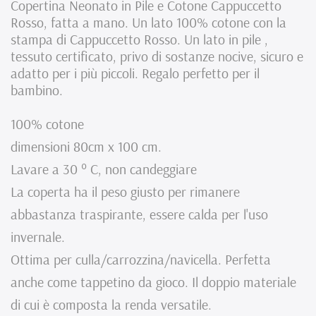
Copertina Neonato in Pile e Cotone Cappuccetto
Rosso, fatta a mano. Un lato 100% cotone con la
Cotone
Cotone
stampa di Cappuccetto Rosso. Un lato in pile ,
Cappuccetto
Cappuccetto
tessuto certificato, privo di sostanze nocive, sicuro e
adatto per i più piccoli. Regalo perfetto per il
Rosso
Rosso
bambino.
-
-
100% cotone
Fatto
Fatto
dimensioni 80cm x 100 cm.
a
a
Lavare a 30 ° C, non candeggiare
Mano
Mano
La coperta ha il peso giusto per rimanere
abbastanza traspirante, essere calda per l'uso
invernale.
Ottima per culla/carrozzina/navicella. Perfetta
anche come tappetino da gioco. Il doppio materiale
di cui è composta la renda versatile.