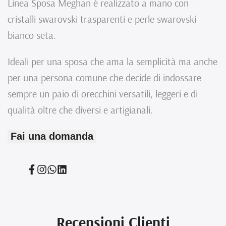
Linea Sposa Meghan è realizzato a mano con
Realizzati
Realizzati
cristalli swarovski trasparenti e perle swarovski
A
A
bianco seta.
Mano
Mano
Ideali per una sposa che ama la semplicità ma anche
per una persona comune che decide di indossare
sempre un paio di orecchini versatili, leggeri e di
qualità oltre che diversi e artigianali.
Fai una domanda
Condividi
Condividi
Translation
Translation
su
su
missing:
missing:
Facebook
Instagram
it.general.social.links.whatsapp
it.general.social.links.linked_in
Recensioni Clienti