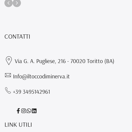
CONTATTI
Via G. A. Pugliese, 216 - 70020 Toritto (BA)
Info@iltoccodiminerva.it
+39 3495142961
Condividi
Condividi
Translation
Translation
su
su
missing:
missing:
LINK UTILI
Facebook
Instagram
it.general.social.links.whatsapp
it.general.social.links.linked_in