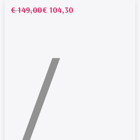
Prezz
Pre
€ 149,00
€ 104,30
PREZZO
/
P
UNITARIO
norma
di
vend