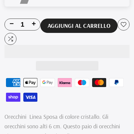
Riduci
Aumenta
AGGIUNGI AL CARRELLO
Aggi
la
la
alla
Aggiungi
quantità
quantità
lista
al
per
per
dei
confronto
Orecchini
Orecchini
desi
cristalli
cristalli
e
e
perle
perle
Orecchini Linea Sposa di colore cristallo. Gli
Swarovski
Swarovski
orecchini sono alti 6 cm. Questo paio di orecchini
Meghan
Meghan